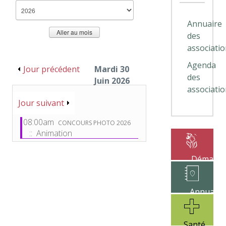
Annuaire
Aller au mois
des
associati
Agenda
Jour précédent
Mardi 30
des
Juin 2026
associati
Jour suivant
08:00am
CONCOURS PHOTO 2026
:: Animation
Démarch
administrat
Annuaire
des
associatio
Santé