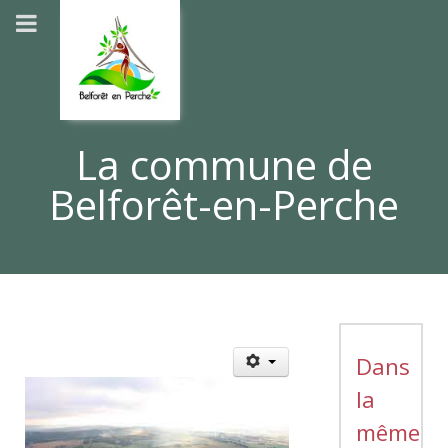
La commune de
Belforêt-en-Perche
Dans
la
même