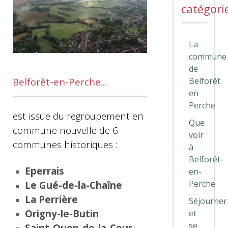
catégori
La
commune
de
Belforêt
Belforêt-en-Perche...
en
Perche
est issue du regroupement en
Que
commune nouvelle de 6
voir
communes historiques :
à
Belforêt-
Eperrais
en-
Perche
Le Gué-de-la-Chaîne
La Perrière
Séjourner
Origny-le-Butin
et
se
Saint-Ouen-de-la-Cour