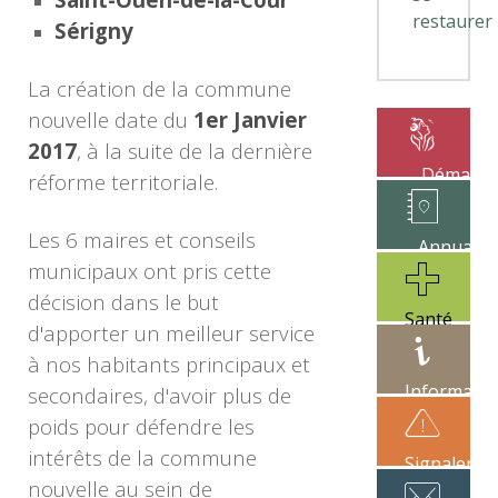
restaurer
Sérigny
La création de la commune
nouvelle date du
1er Janvier
2017
, à la suite de la dernière
Démarch
réforme territoriale.
administrat
Les 6 maires et conseils
Annuaire
municipaux ont pris cette
des
associatio
décision dans le but
Santé
d'apporter un meilleur service
à nos habitants principaux et
Informatio
secondaires, d'avoir plus de
pratique
poids pour défendre les
intérêts de la commune
Signaler
nouvelle au sein de