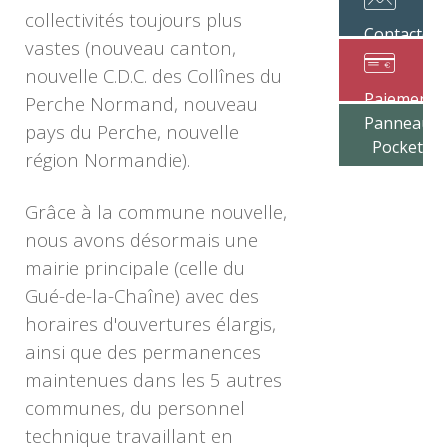
collectivités toujours plus
Contactez
vastes (nouveau canton,
votre
nouvelle C.D.C. des Collînes du
mairie
Paiement
Perche Normand, nouveau
Panneau
en ligne
pays du Perche, nouvelle
Pocket
région Normandie).
Grâce à la commune nouvelle,
nous avons désormais une
mairie principale (celle du
Gué-de-la-Chaîne) avec des
horaires d'ouvertures élargis,
ainsi que des permanences
maintenues dans les 5 autres
communes, du personnel
technique travaillant en