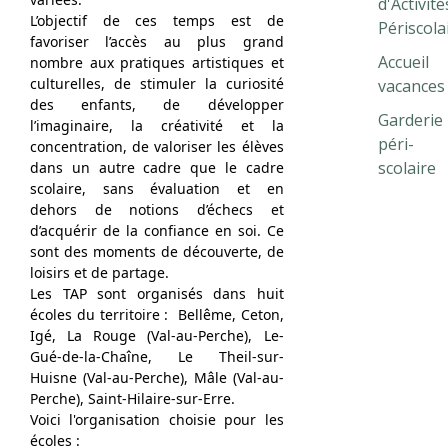
d'Activité
L’objectif de ces temps est de
Périscola
favoriser l’accès au plus grand
Accueil
nombre aux pratiques artistiques et
culturelles, de stimuler la curiosité
vacances
des enfants, de développer
Garderie
l’imaginaire, la créativité et la
péri-
concentration, de valoriser les élèves
scolaire
dans un autre cadre que le cadre
scolaire, sans évaluation et en
dehors de notions d’échecs et
d’acquérir de la confiance en soi. Ce
sont des moments de découverte, de
loisirs et de partage.
Les TAP sont organisés dans huit
écoles du territoire : Bellême, Ceton,
Igé, La Rouge (Val-au-Perche), Le-
Gué-de-la-Chaîne, Le Theil-sur-
Huisne (Val-au-Perche), Mâle (Val-au-
Perche), Saint-Hilaire-sur-Erre.
Voici l'organisation choisie pour les
écoles :