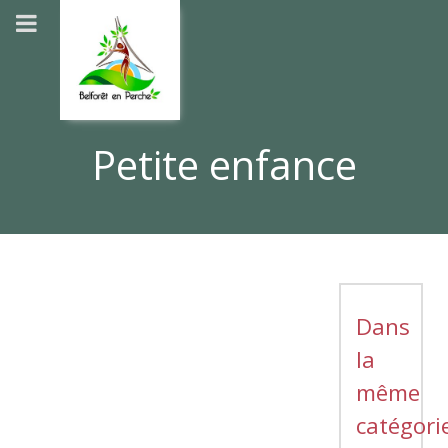
Petite enfance
Dans
la
même
catégori