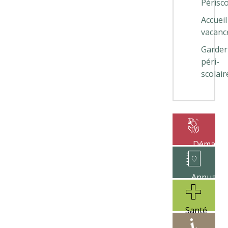
Périsco
Accueil
vacanc
Garder
péri-
scolair
Démarch
administrat
Annuaire
des
associatio
Santé