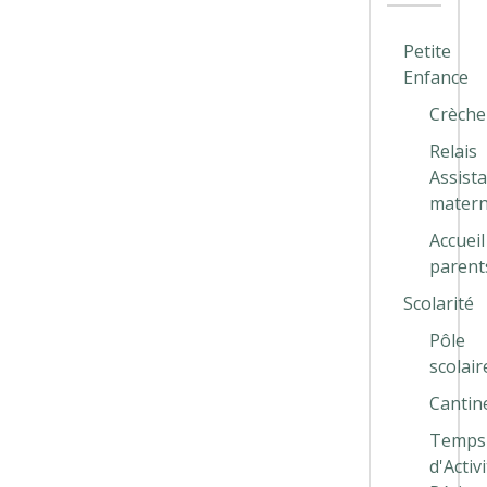
Petite
Enfance
Crèche
Relais
Assist
matern
Accueil
parent
Scolarité
Pôle
scolair
Cantin
Temps
d'Activ